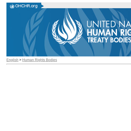
English
>
Human Rights Bodies