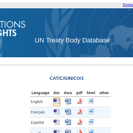
Engli
UN Treaty Body Database
CAT/C/GIN/CO/1
Language
doc
docx
pdf
html
other
English
Français
Español
العربية