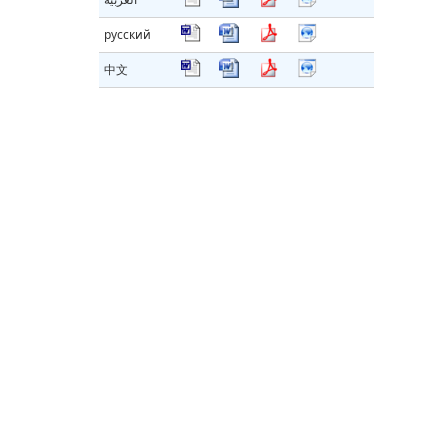
русский
中文