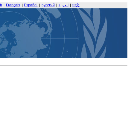
sh
|
Français
|
Español
|
русский
|
العربية
|
中文