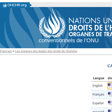
conventionnels de l’ONU
Français
>
Les organes des traités des droits de l'homme
CA
Langue
do
English
Français
Español
русский