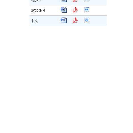
русский
中文