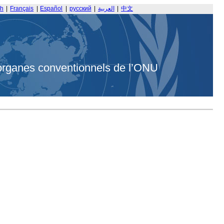
sh
|
Français
|
Español
|
русский
|
العربية
|
中文
organes conventionnels de l’ONU