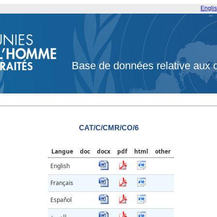
Engli
Base de données relative aux 
CAT/C/CMR/CO/6
Langue
doc
docx
pdf
html
other
English
Français
Español
العربية