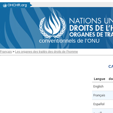
conventionnels de l’ONU
Français
>
Les organes des traités des droits de l'homme
CA
Langue
do
English
Français
Español
العربية