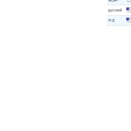
русский
中文