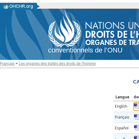
conventionnels de l’ONU
Français
>
Les organes des traités des droits de l'homme
CA
Langue
do
English
Français
Español
العربية