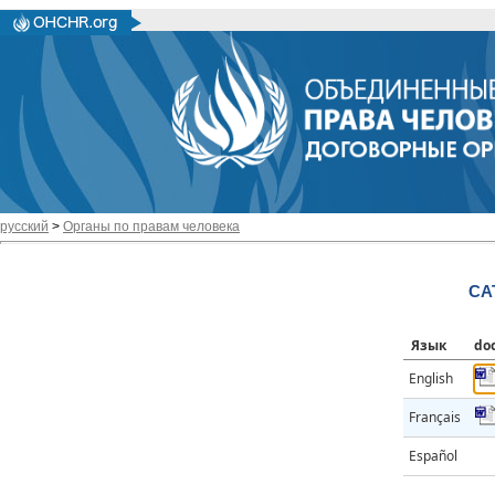
русский
>
Органы по правам человека
CA
Язык
do
English
Français
Español