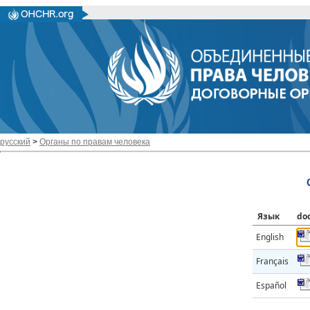
русский
>
Органы по правам человека
Язык
do
English
Français
Español