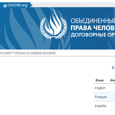
русский
>
Органы по правам человека
C
Язык
do
English
Français
Español