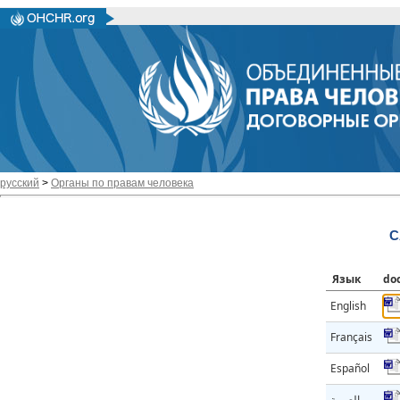
русский
>
Органы по правам человека
C
Язык
do
English
Français
Español
العربية