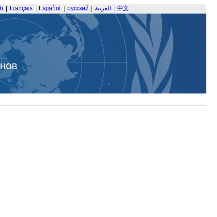
sh
|
Français
|
Español
|
русский
|
العربية
|
中文
анов