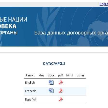
Engli
База данных договорных орг
CAT/C/AFG/2
Язык
doc
docx
pdf
html
other
English
Français
Español