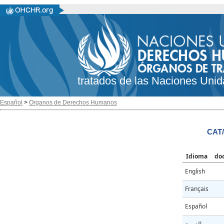
tratados de las Naciones Unid
Español
>
Organos de Derechos Humanos
CAT/
Idioma
do
English
Français
Español
العربية