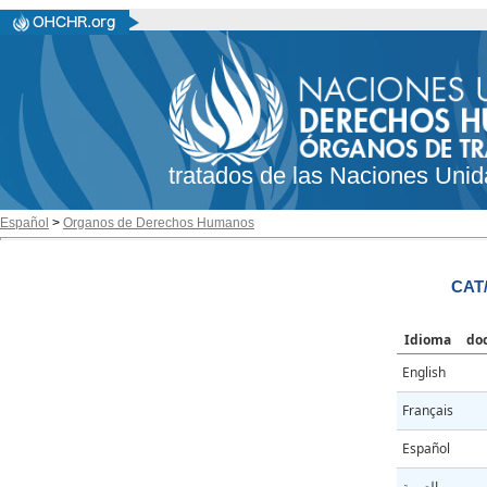
tratados de las Naciones Unid
Español
>
Organos de Derechos Humanos
CAT/
Idioma
do
English
Français
Español
العربية