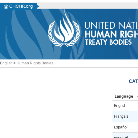
English
>
Human Rights Bodies
CAT
Language
English
Français
Español
русский