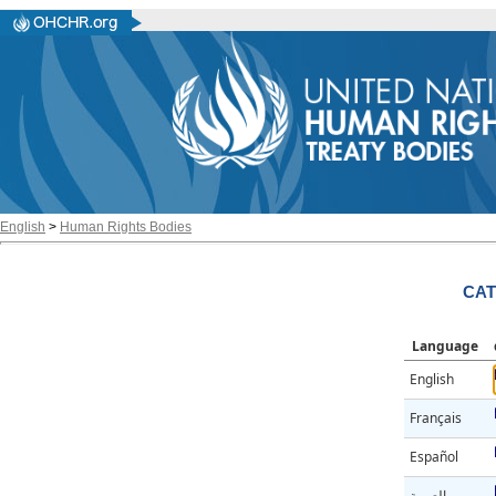
English
>
Human Rights Bodies
CAT
Language
English
Français
Español
العربية