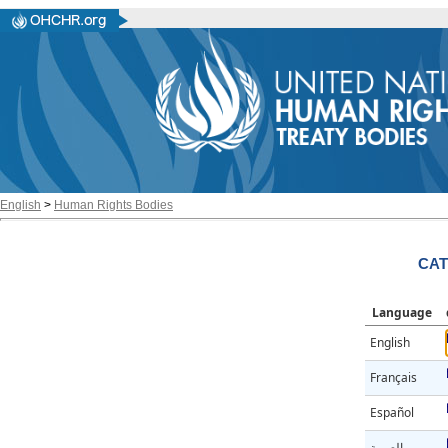
English
>
Human Rights Bodies
CAT
Language
English
Français
Español
العربية