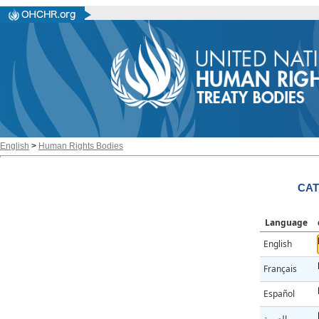
English
>
Human Rights Bodies
CAT
Language
English
Français
Español
العربية