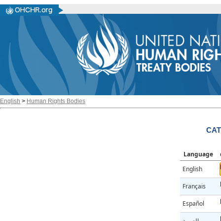
English
>
Human Rights Bodies
CAT
Language
English
Français
Español
العربية