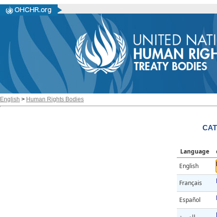
English
>
Human Rights Bodies
CAT
Language
English
Français
Español
العربية