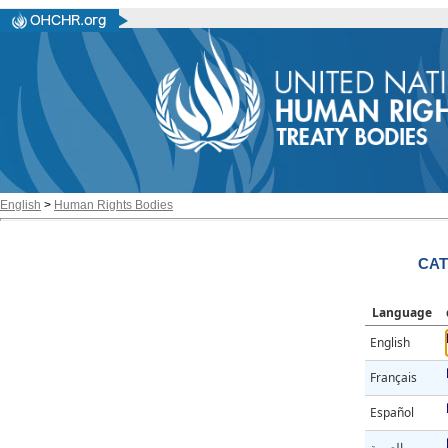
English
>
Human Rights Bodies
CAT
Language
English
Français
Español
العربية