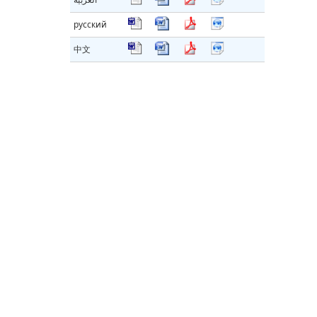
русский
中文