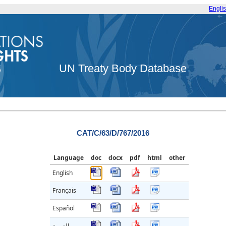
Engli
UN Treaty Body Database
CAT/C/63/D/767/2016
Language
doc
docx
pdf
html
other
English
Français
Español
العربية