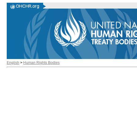
English
>
Human Rights Bodies