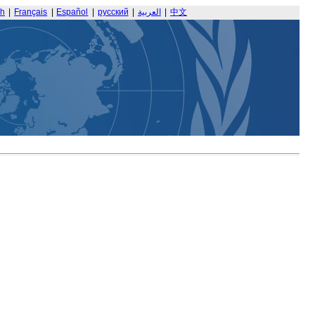
sh
|
Français
|
Español
|
русский
|
العربية
|
中文