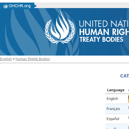
English
>
Human Rights Bodies
CAT
Language
English
Français
Español
العربية