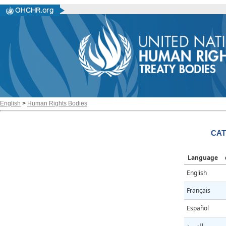
English
>
Human Rights Bodies
CAT
Language
English
Français
Español
العربية