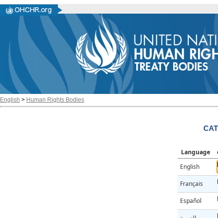
English
>
Human Rights Bodies
CAT
Language
English
Français
Español
العربية