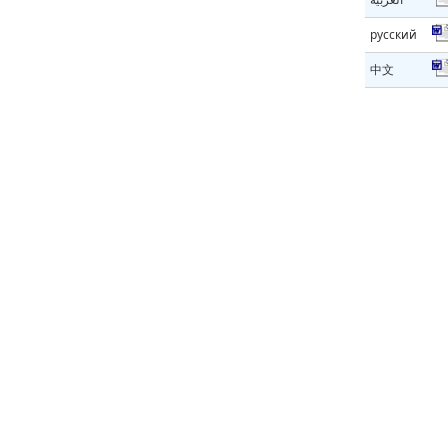
русский
中文