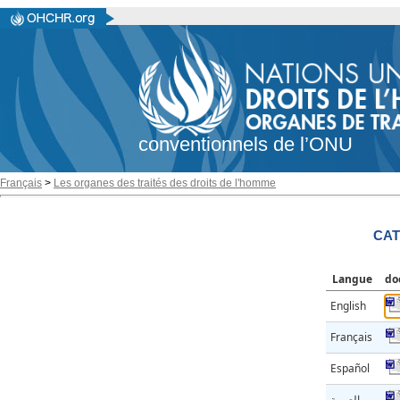
conventionnels de l’ONU
Français
>
Les organes des traités des droits de l'homme
CAT
Langue
do
English
Français
Español
العربية