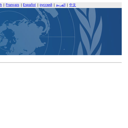
sh
|
Français
|
Español
|
русский
|
العربية
|
中文