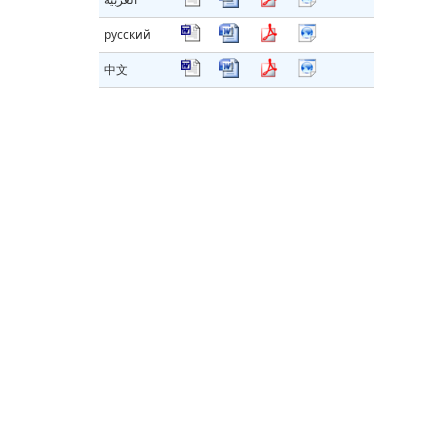
русский
中文