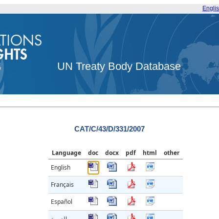
Engli
UN Treaty Body Database
CAT/C/43/D/331/2007
Language
doc
docx
pdf
html
other
English
Français
Español
العربية