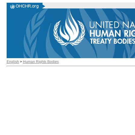
English
>
Human Rights Bodies