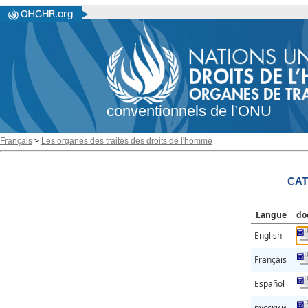
conventionnels de l’ONU
Français
>
Les organes des traités des droits de l'homme
CAT
Langue
do
English
Français
Español
русский