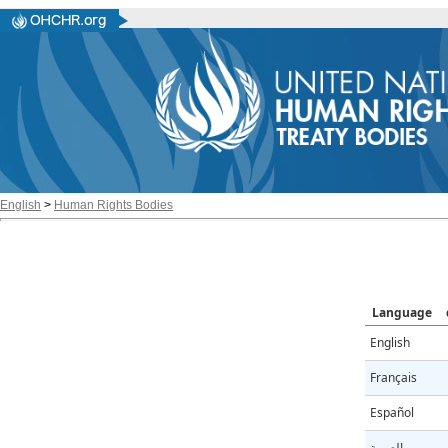
English
>
Human Rights Bodies
Language
English
Français
Español
العربية