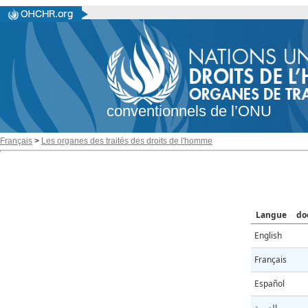
conventionnels de l’ONU
Français
>
Les organes des traités des droits de l'homme
Langue
do
English
Français
Español
العربية