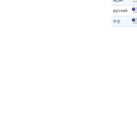
русский
中文