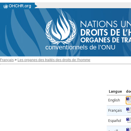
conventionnels de l’ONU
Français
>
Les organes des traités des droits de l'homme
Langue
do
English
Français
Español
العربية