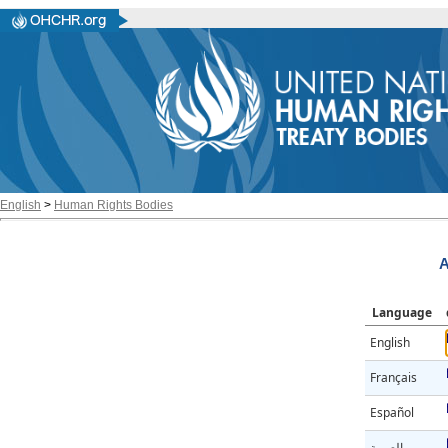
English
>
Human Rights Bodies
A
Language
English
Français
Español
العربية