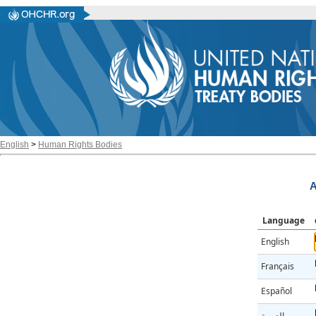
English
>
Human Rights Bodies
A
Language
English
Français
Español
العربية