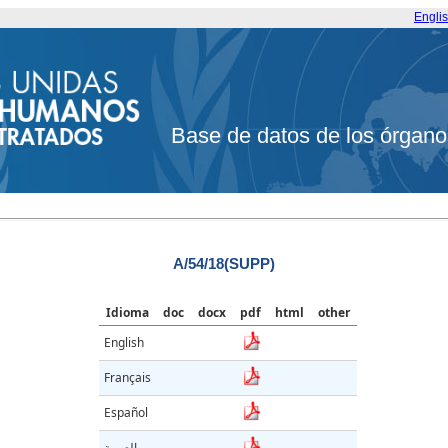
Engli
Base de datos de los órgano
A/54/18(SUPP)
Idioma
doc
docx
pdf
html
other
English
Français
Español
العربية