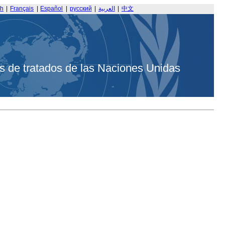
sh
|
Français
|
Español
|
русский
|
العربية
|
中文
s de tratados de las Naciones Unidas