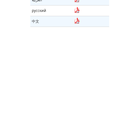
русский
中文