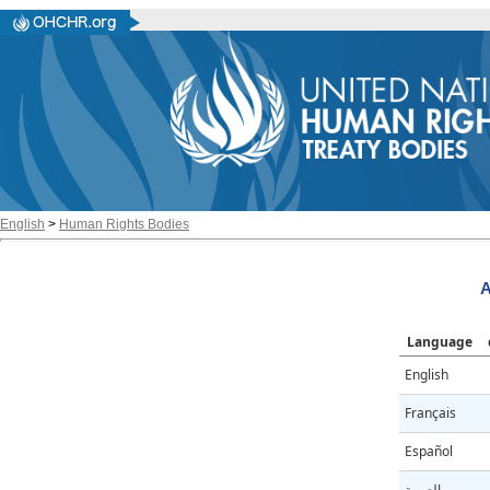
English
>
Human Rights Bodies
A
Language
English
Français
Español
العربية