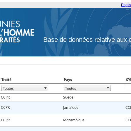
Engli
Base de données relative aux 
Traité
Pays
SY
CCPR
Suède
CCPR
Jamaïque
CC
CCPR
Mozambique
CC