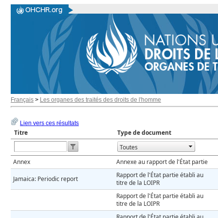
Français
>
Les organes des traités des droits de l'homme
Lien vers ces résultats
Titre
Type de document
Open the calendar popup.
Annex
Annexe au rapport de l'État partie
Rapport de l'État partie établi au
Jamaica: Periodic report
titre de la LOIPR
Rapport de l'État partie établi au
titre de la LOIPR
Rapport de l'État partie établi au