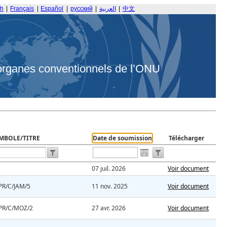
sh
|
Français
|
Español
|
русский
|
العربية
|
中文
organes conventionnels de l’ONU
MBOLE/TITRE
Date de soumission
Télécharger
07 juil. 2026
Voir document
PR/C/JAM/5
11 nov. 2025
Voir document
PR/C/MOZ/2
27 avr. 2026
Voir document