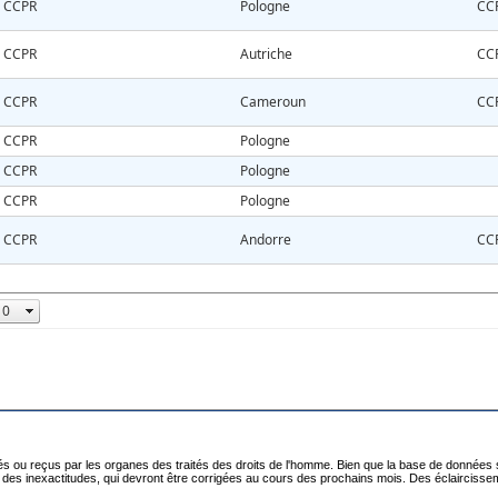
CCPR
Pologne
CC
CCPR
Autriche
CC
CCPR
Cameroun
CC
CCPR
Pologne
CCPR
Pologne
CCPR
Pologne
CCPR
Andorre
CC
 ou reçus par les organes des traités des droits de l'homme. Bien que la base de données soi
enir des inexactitudes, qui devront être corrigées au cours des prochains mois. Des éclairc