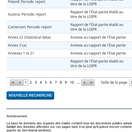
Poland: Periodic report
titre de la LOIPR
Rapport de l'État partie établi au
Austria: Periodic report
titre de la LOIPR
Rapport de l'État partie établi au
Cameroon: Periodic report
titre de la LOIPR
Annex 22 (Statistical data)
Annexe au rapport de l'État partie
Annex 3 (a)
Annexe au rapport de l'État partie
Annexes 1 to 21
Annexe au rapport de l'État partie
Rapport de l'État partie établi au
titre de la LOIPR
1
2
3
4
5
6
7
8
9
10
...
Taille de la page:
Avertissement
La base de données des organes des traités contient tous les documents publics adoptés
fiabilité des données affichées sur ces pages web, il se peut qu'il puisse encore cont
auprès du Secrétariat pertinent.