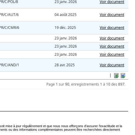
PR/C/POL/8
23 janv. 2026
Voir document
PR/C/AUT/6
04 août 2025
Voir document
PR/C/CMR/6
19 déc. 2025
Voir document
23 janv. 2026
Voir document
23 janv. 2026
Voir document
23 janv. 2026
Voir document
PR/C/AND/1
28 avr. 2025
Voir document
|
Page
1
sur
90
, enregistrements
1
à
10
des
897
.
t mise à jour régulièrement et que nous nous efforçons d'assurer l'exactitude et la
issements ou des informations complémentaires peuvent être recherchées directement