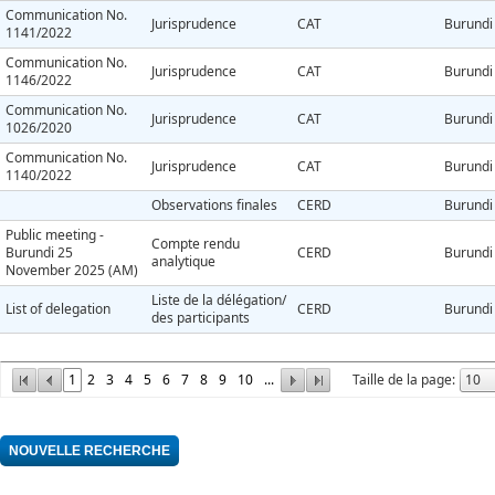
Communication No.
Jurisprudence
CAT
Burundi
1141/2022
Communication No.
Jurisprudence
CAT
Burundi
1146/2022
Communication No.
Jurisprudence
CAT
Burundi
1026/2020
Communication No.
Jurisprudence
CAT
Burundi
1140/2022
Observations finales
CERD
Burundi
Public meeting -
Compte rendu
Burundi 25
CERD
Burundi
analytique
November 2025 (AM)
Liste de la délégation/
List of delegation
CERD
Burundi
des participants
1
2
3
4
5
6
7
8
9
10
...
Taille de la page: