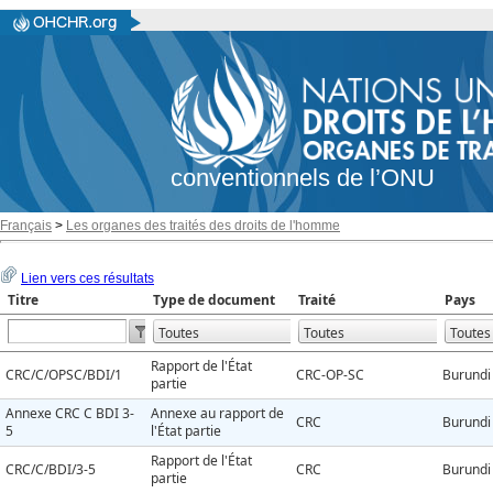
conventionnels de l’ONU
Français
>
Les organes des traités des droits de l'homme
Lien vers ces résultats
Titre
Type de document
Traité
Pays
Rapport de l'État
CRC/C/OPSC/BDI/1
CRC-OP-SC
Burundi
partie
Annexe CRC C BDI 3-
Annexe au rapport de
CRC
Burundi
5
l'État partie
Rapport de l'État
CRC/C/BDI/3-5
CRC
Burundi
partie