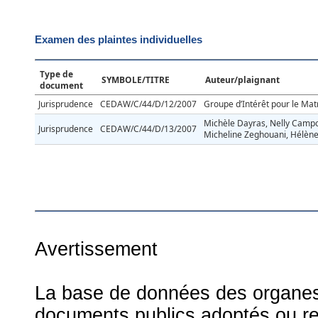
Examen des plaintes individuelles
Type de
SYMBOLE/TITRE
Auteur/plaignant
document
Jurisprudence
CEDAW/C/44/D/12/2007
Groupe d’Intérêt pour le Ma
Michèle Dayras, Nelly Campo
Jurisprudence
CEDAW/C/44/D/13/2007
Micheline Zeghouani, Hélèn
Avertissement
La base de données des organes d
documents publics adoptés ou re