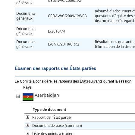
CEDAW/C/2009/II/2
généraux
Résumé du document d’in
Documents
CEDAW/C/2009/II/WP.3
questions d’égalité des 
généraux
discrimination à l’égar
Documents
E/2010/74
généraux
Documents
Résultats des quarante
E/CN.6/2010/CRP.2
généraux
l’élimination de la disc
Examen des rapports des États parties
Le Comité a considéré les rapports des États suivants durant la session
.
Pays
Azerbaïdjan
Type de document
Rapport de l'État partie
Document de base (commun)
Liste des points à traiter