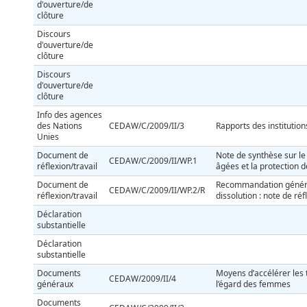
d'ouverture/de
clôture
Discours
d'ouverture/de
clôture
Discours
d'ouverture/de
clôture
Info des agences
des Nations
CEDAW/C/2009/II/3
Rapports des institution
Unies
Document de
Note de synthèse sur l
CEDAW/C/2009/II/WP.1
réflexion/travail
âgées et la protection de
Document de
Recommandation généra
CEDAW/C/2009/II/WP.2/R
réflexion/travail
dissolution : note de réf
Déclaration
substantielle
Déclaration
substantielle
Documents
Moyens d’accélérer les t
CEDAW/2009/II/4
généraux
l’égard des femmes
Documents