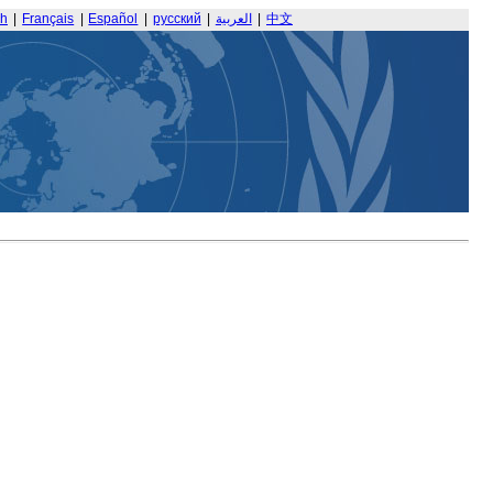
sh
|
Français
|
Español
|
русский
|
العربية
|
中文