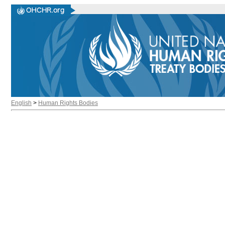
English
>
Human Rights Bodies