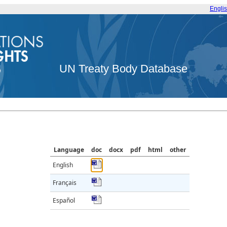
Engli
UN Treaty Body Database
Language
doc
docx
pdf
html
other
English
Français
Español