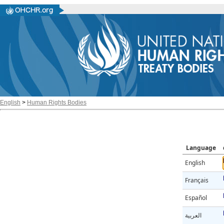
English
>
Human Rights Bodies
Language
English
Français
Español
العربية