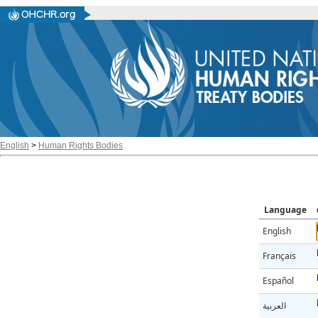
English
>
Human Rights Bodies
Language
English
Français
Español
العربية