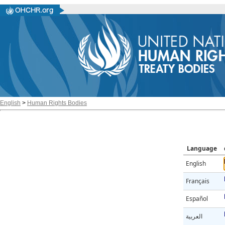
English
>
Human Rights Bodies
Language
English
Français
Español
العربية