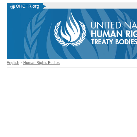
English
>
Human Rights Bodies