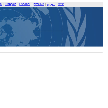
sh
|
Français
|
Español
|
русский
|
العربية
|
中文