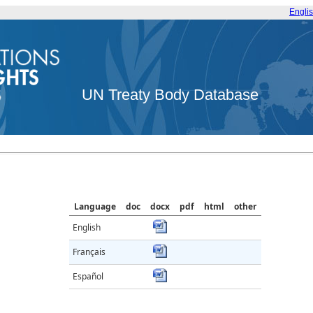
Engli
UN Treaty Body Database
Language
doc
docx
pdf
html
other
English
Français
Español