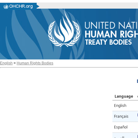
English
>
Human Rights Bodies
Language
English
Français
Español
العربية