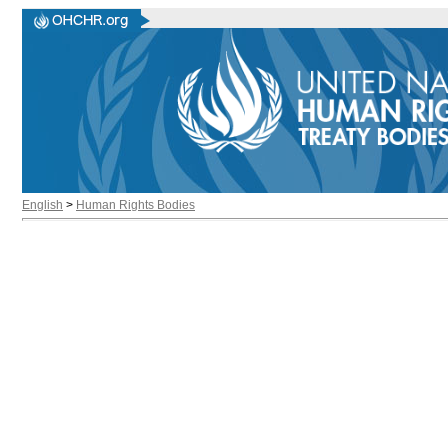
English
>
Human Rights Bodies