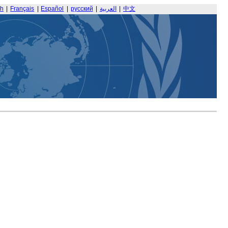
sh
|
Français
|
Español
|
русский
|
العربية
|
中文