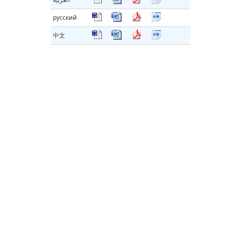
русский
中文