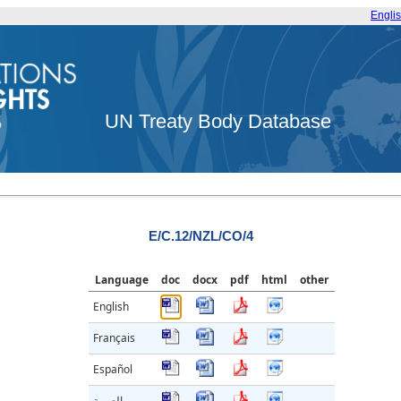
Engli
UN Treaty Body Database
E/C.12/NZL/CO/4
Language
doc
docx
pdf
html
other
English
Français
Español
العربية