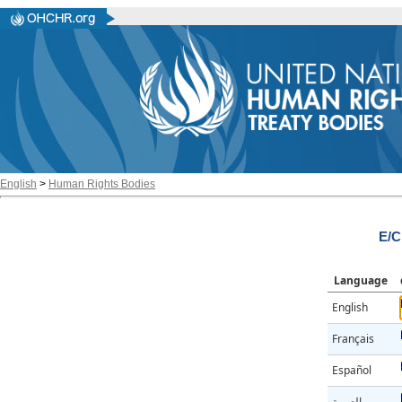
English
>
Human Rights Bodies
E/C
Language
English
Français
Español
العربية