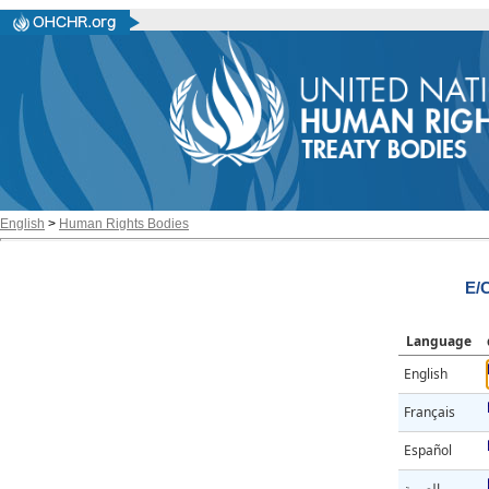
English
>
Human Rights Bodies
E/C
Language
English
Français
Español
العربية