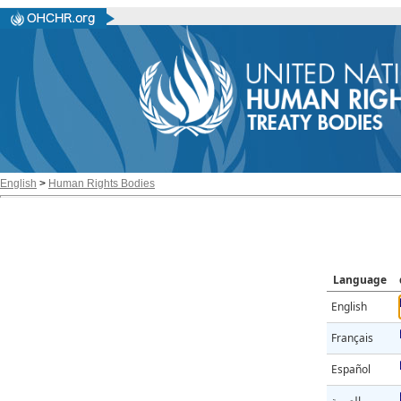
English
>
Human Rights Bodies
Language
English
Français
Español
العربية