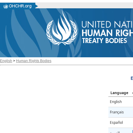
English
>
Human Rights Bodies
E
Language
English
Français
Español
العربية