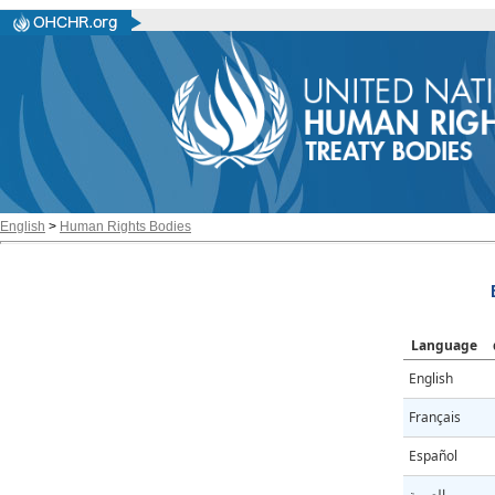
English
>
Human Rights Bodies
Language
English
Français
Español
العربية