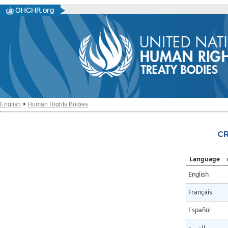
English
>
Human Rights Bodies
CR
Language
English
Français
Español
العربية