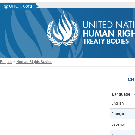
English
>
Human Rights Bodies
CR
Language
English
Français
Español
العربية